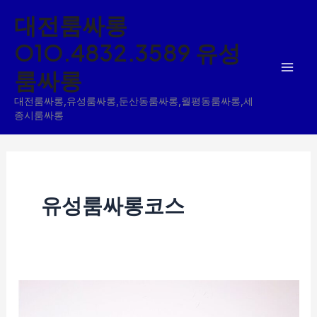
콘
대전룸싸롱
텐
O1O.4832.3589 유성
츠
룸싸롱
로
건
대전룸싸롱,유성룸싸롱,둔산동룸싸롱,월평동룸싸롱,세
너
종시룸싸롱
뛰
기
유성룸싸롱코스
유
성