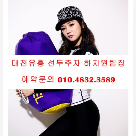
룸
싸
롱