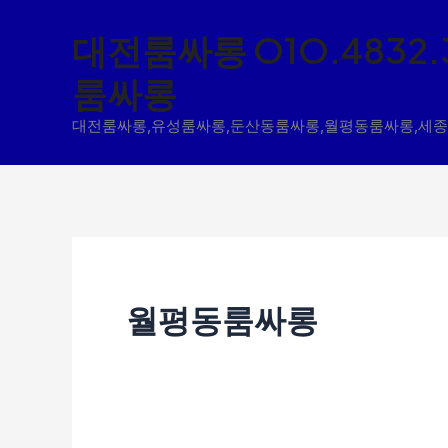
콘
대전룸싸롱 O1O.4832.
텐
룸싸롱
츠
로
대전룸싸롱,유성룸싸롱,둔산동룸싸롱,월평동룸싸롱,세
건
너
뛰
기
월평동룸싸롱