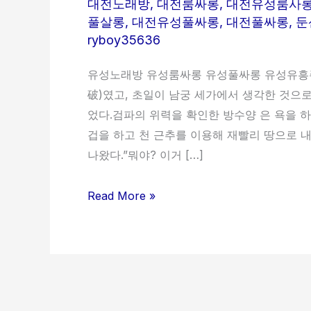
대전노래방
,
대전룸싸롱
,
대전유성룸사
풀살롱
,
대전유성풀싸롱
,
대전풀싸롱
,
둔
ryboy35636
유성노래방 유성룸싸롱 유성풀싸롱 유성유흥주
破)였고, 초일이 남궁 세가에서 생각한 것으로
었다.검파의 위력을 확인한 방수양 은 욕을 
겁을 하고 천 근추를 이용해 재빨리 땅으로 내
나왔다.”뭐야? 이거 […]
Read More »