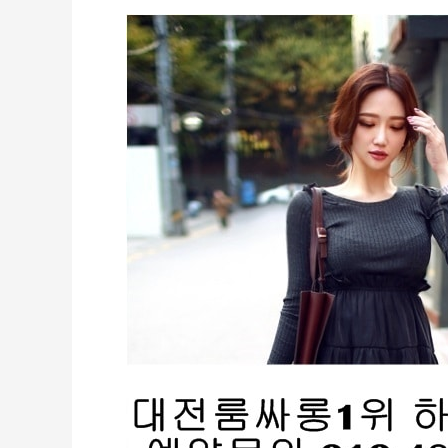
유
성
노
래
방