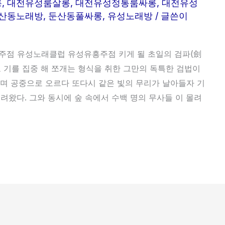
롱
,
대전유성룸살롱
,
대전유성정통룸싸롱
,
대전유성
산동노래방
,
둔산동풀싸롱
,
유성노래방
/ 글쓴이
점 유성노래클럽 유성유흥주점 키게 될 초일의 검파(劍
 기를 집중 해 쪼개는 형식을 취한 그만의 독특한 검법이
하며 공중으로 오르다 또다시 같은 빛의 무리가 날아들자 기
려왔다. 그와 동시에 숲 속에서 수백 명의 무사들 이 몰려