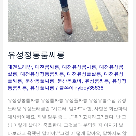
유성정통룸싸롱
대전노래방
,
대전룸싸롱
,
대전유성룸사롱
,
대전유성룸
살롱
,
대전유성정통룸싸롱
,
대전유성풀살롱
,
대전유성
풀싸롱
,
둔산동풀싸롱
,
둔산동호빠
,
유성룸싸롱
,
유성정
통룸싸롱
,
유성풀싸롱
/ 글쓴이
ryboy35636
유성정통룸싸롱 유성룸싸롱 유성풀싸롱 유성유흥주점 유성
노래방 유성노래클럽 “시끄러, 임마!””사형, 사형은 화산파의
대사형이에요. 제발 말투 좀…….””뭐? 고치라고? 됐다. 난 그
냥 이렇게 살다가 죽을란다. 그것보다 분명히 저 여자가 날
바보라고 욕했단 말이야.””그걸 어 떻게 알아요, 말하지도 않