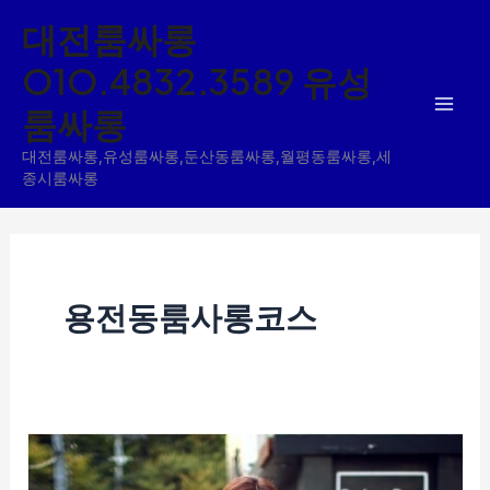
콘
대전룸싸롱
텐
O1O.4832.3589 유성
츠
룸싸롱
로
건
대전룸싸롱,유성룸싸롱,둔산동룸싸롱,월평동룸싸롱,세
너
종시룸싸롱
뛰
기
용전동룸사롱코스
유
성