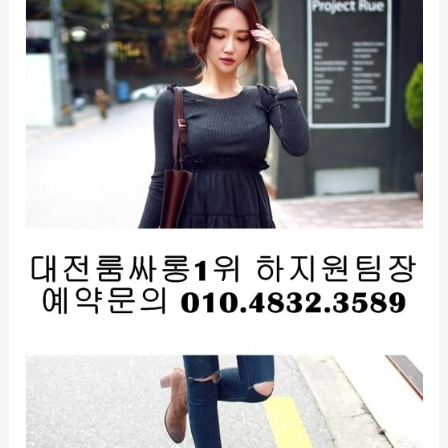
정
통
룸
싸
롱