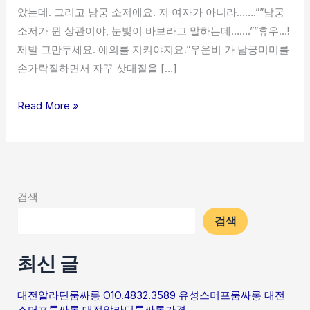
았는데. 그리고 남궁 소저에요. 저 여자가 아니라…….””남궁
소저가 뭔 상관이야, 눈빛이 바보라고 말하는데…….””휴우…!
제발 그만두세요. 예의를 지켜야지요.”우운비 가 남궁미미를
손가락질하면서 자꾸 삿대질을 […]
Read More »
검색
검색
최신 글
대전알라딘룸싸롱 O1O.4832.3589 유성스머프룸싸롱 대전
스머프룸싸롱 대전알라딘룸싸롱가격