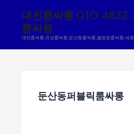
콘
대전룸싸롱 O1O.4832.
텐
룸싸롱
츠
로
대전룸싸롱,유성룸싸롱,둔산동룸싸롱,월평동룸싸롱,세
건
너
뛰
기
둔산동퍼블릭룸싸롱