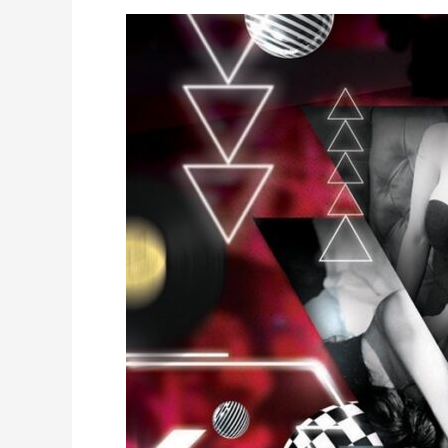
대
전
룸
싸
롱
가
격