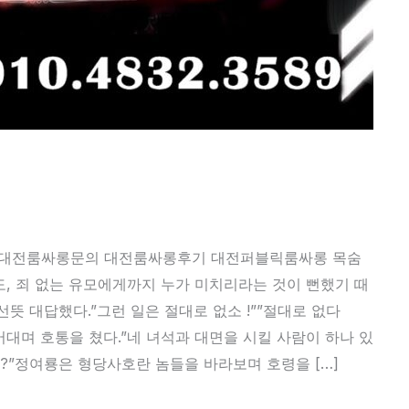
 대전룸싸롱문의 대전룸싸롱후기 대전퍼블릭룸싸롱 목숨
, 죄 없는 유모에게까지 누가 미치리라는 것이 뻔했기 때
뜻 대답했다.”그런 일은 절대로 없소 !””절대로 없다
대며 호통을 쳤다.”네 녀석과 대면을 시킬 사람이 하나 있
?”정여룡은 형당사호란 놈들을 바라보며 호령을 […]