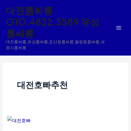
콘
대전룸싸롱
텐
O1O.4832.3589 유성
츠
룸싸롱
로
건
대전룸싸롱,유성룸싸롱,둔산동룸싸롱,월평동룸싸롱,세
너
종시룸싸롱
뛰
기
대전호빠추천
대
전