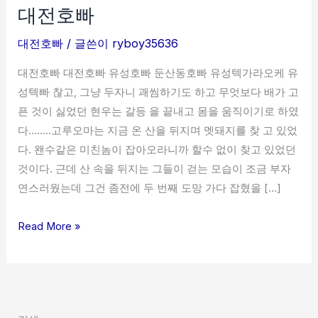
대전호빠
호
빠
대전호빠
/ 글쓴이
ryboy35636
대전호빠 대전호빠 유성호빠 둔산동호빠 유성텍가라오케 유
성텍빠 찮고, 그냥 두자니 괘씸하기도 하고 무엇보다 배가 고
픈 것이 싫었던 현우는 갈등 을 끝내고 몸을 움직이기로 하였
다……..고루오마는 지금 온 산을 뒤지며 멧돼지를 찾 고 있었
다. 왠수같은 미친놈이 잡아오라니까 할수 없이 찾고 있었던
것이다. 근데 산 속을 뒤지는 그들이 걷는 모습이 조금 부자
연스러웠는데 그건 좀전에 두 번째 도망 가다 잡혔을 […]
Read More »