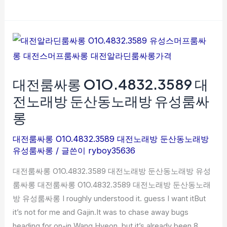
싸
롱
추
대
천
전
대
룸
전
대전룸싸롱 O1O.4832.3589 대
싸
알
롱
라
전노래방 둔산동노래방 유성룸싸
O1O.4832.3589
딘
롱
대
룸
전
싸
대전룸싸롱 O1O.4832.3589 대전노래방 둔산동노래방
노
유성룸싸롱
/ 글쓴이
ryboy35636
롱
래
가
대전룸싸롱 O1O.4832.3589 대전노래방 둔산동노래방 유성
방
격
룸싸롱 대전룸싸롱 O1O.4832.3589 대전노래방 둔산동노래
둔
방 유성룸싸롱 I roughly understood it. guess I want itBut
산
it’s not for me and Gajin.It was to chase away bugs
동
heading for on-in Wang Hyeon, but it’s already been 8