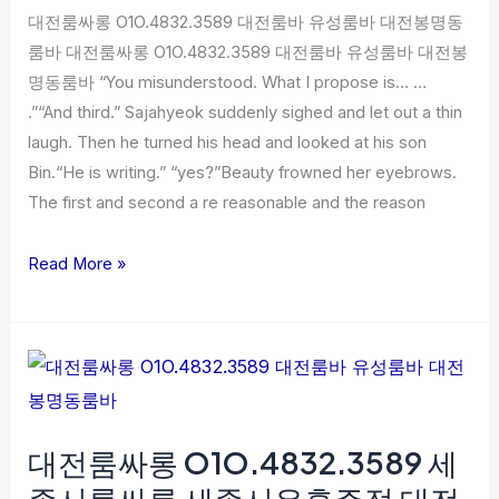
룸
대전룸싸롱 O1O.4832.3589 대전룸바 유성룸바 대전봉명동
바
룸바 대전룸싸롱 O1O.4832.3589 대전룸바 유성룸바 대전봉
유
명동룸바 “You misunderstood. What I propose is… …
성
.”“And third.” Sajahyeok suddenly sighed and let out a thin
룸
laugh. Then he turned his head and looked at his son
바
Bin.“He is writing.” “yes?”Beauty frowned her eyebrows.
대
The first and second a re reasonable and the reason
전
봉
Read More »
명
동
룸
대
바
전
룸
대전룸싸롱 O1O.4832.3589 세
싸
롱
종시룸싸롱 세종시유흥주점 대전