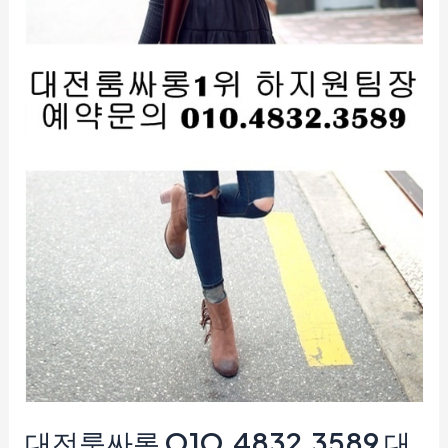
바
대
전
풀
싸
롱
대
전
유
흥
주
점
대전룸싸롱 O1O.4832.3589 대