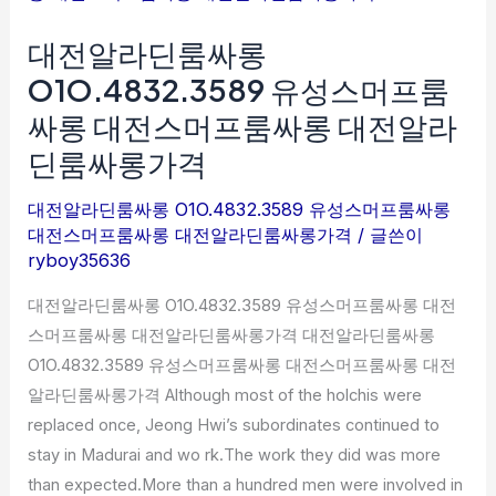
알
대전알라딘룸싸롱
라
딘
O1O.4832.3589 유성스머프룸
룸
싸롱 대전스머프룸싸롱 대전알라
싸
딘룸싸롱가격
롱
O1O.4832.3589
대전알라딘룸싸롱 O1O.4832.3589 유성스머프룸싸롱
유
대전스머프룸싸롱 대전알라딘룸싸롱가격
/ 글쓴이
성
ryboy35636
스
대전알라딘룸싸롱 O1O.4832.3589 유성스머프룸싸롱 대전
머
스머프룸싸롱 대전알라딘룸싸롱가격 대전알라딘룸싸롱
프
O1O.4832.3589 유성스머프룸싸롱 대전스머프룸싸롱 대전
룸
알라딘룸싸롱가격 Although most of the holchis were
싸
replaced once, Jeong Hwi’s subordinates continued to
롱
stay in Madurai and wo rk.The work they did was more
대
than expected.More than a hundred men were involved in
전