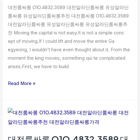
딘
대전룸싸롱 O1O.4832.3589 대전알라딘룸싸롱 유성알라딘
룸
룸싸롱 유성알라딘룸싸롱추천 대전룸싸롱 O1O.4832.3589
싸
대전알라딘룸싸롱 유성알라딘룸싸롱 유성알라딘룸싸롱추
롱
천 Moving the capital is not easy.It is not a simple conc
유
ept of moving.If I could lift and move the entire Ga
성
egyeong, I wouldn’t have even thought about it. From the
알
moment the king moves, something qui te complicated
라
arises.First, we have to build
딘
룸
Read More »
싸
롱
유
대
성
전
알
룸
라
대전룸싸롱 O1O.4832.3589 대
싸
딘