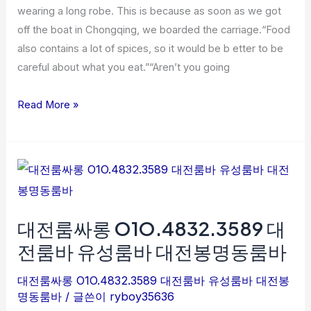
wearing a long robe. This is because as soon as we got
off the boat in Chongqing, we boarded the carriage.“Food
also contains a lot of spices, so it would be b etter to be
careful about what you eat.”“Aren’t you going
Read More »
대
전
룸
대전룸싸롱 O1O.4832.3589 대
싸
롱
전룸바 유성룸바 대전봉명동룸바
O1O.4832.3589
대
대전룸싸롱 O1O.4832.3589 대전룸바 유성룸바 대전봉
명동룸바
/ 글쓴이
ryboy35636
전