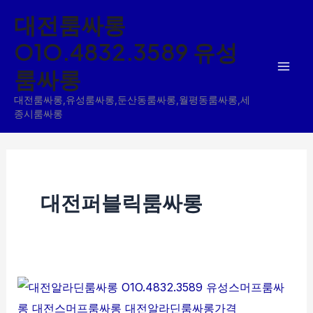
콘
대전룸싸롱
텐
O1O.4832.3589 유성
츠
룸싸롱
로
건
대전룸싸롱,유성룸싸롱,둔산동룸싸롱,월평동룸싸롱,세
너
종시룸싸롱
뛰
기
대전퍼블릭룸싸롱
대
전