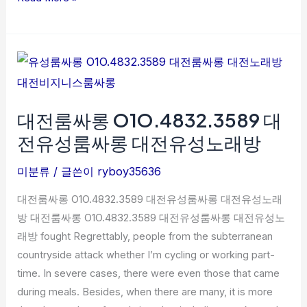
룸
싸
롱
대
전
룸
대전룸싸롱 O1O.4832.3589 대
싸
롱
전유성룸싸롱 대전유성노래방
O1O.4832.3589
대
미분류
/ 글쓴이
ryboy35636
전
대전룸싸롱 O1O.4832.3589 대전유성룸싸롱 대전유성노래
유
방 대전룸싸롱 O1O.4832.3589 대전유성룸싸롱 대전유성노
성
래방 fought Regrettably, people from the subterranean
룸
countryside attack whether I’m cycling or working part-
싸
time. In severe cases, there were even those that came
롱
during meals. Besides, when there are many, it is more
대