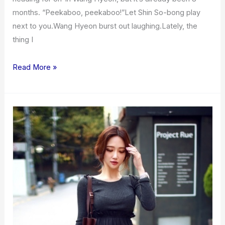
노
months. “Peekaboo, peekaboo!”Let Shin So-bong play
래
next to you.Wang Hyeon burst out laughing.Lately, the
방
thing I
유
성
Read More »
룸
싸
롱
대
전
룸
싸
롱
O1O.4832.3589
대
전
룸