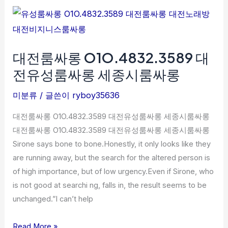
대
래
전
방
룸
대전룸싸롱 O1O.4832.3589 대
싸
롱
전유성룸싸롱 세종시룸싸롱
O1O.4832.3589
대
미분류
/ 글쓴이
ryboy35636
전
대전룸싸롱 O1O.4832.3589 대전유성룸싸롱 세종시룸싸롱
유
대전룸싸롱 O1O.4832.3589 대전유성룸싸롱 세종시룸싸롱
성
Sirone says bone to bone.Honestly, it only looks like they
룸
are running away, but the search for the altered person is
싸
of high importance, but of low urgency.Even if Sirone, who
롱
is not good at searchi ng, falls in, the result seems to be
세
unchanged.”I can’t help
종
시
Read More »