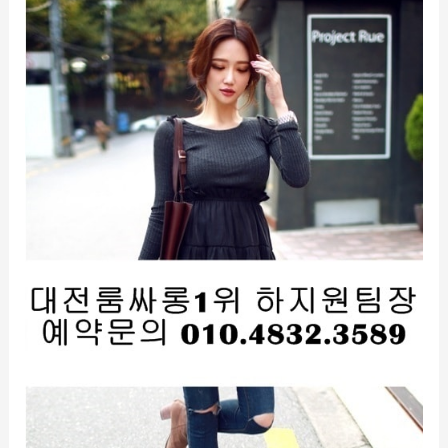
성
룸
싸
롱
O1O.4832.3589
유
성
룸
싸
롱
가
격
유
성
룸
싸