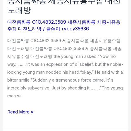
O1O.4832.3589
노래방
세
종
대전룸싸롱 O1O.4832.3589 세종시룸싸롱 세종시유흥
시
주점 대전노래방
/ 글쓴이
ryboy35636
룸
대전룸싸롱 O1O.4832.3589 세종시룸싸롱 세종시유흥주점
싸
대전노래방 대전룸싸롱 O1O.4832.3589 세종시룸싸롱 세종
롱
시유흥주점 대전노래방 the young man asked.“Now, no
세
way… … .”It was an expression of d isbelief, but the noble-
종
looking young man nodded his head.”okay.” He said with a
시
bitter smile.“Suddenly a tremendous force came. It’ s
유
incredibly subversive. Just by shedding it… … .”The young
흥
man sa
주
점
Read More »
대
전
노