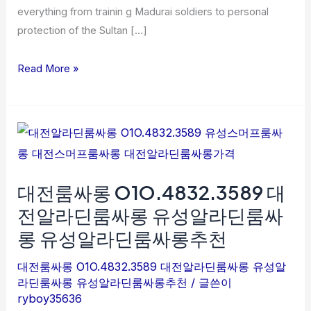
everything from trainin g Madurai soldiers to personal
스
protection of the Sultan […]
머
프
Read More »
룸
싸
롱
대
대
전
전
알
룸
라
대전룸싸롱 O1O.4832.3589 대
싸
딘
롱
전알라딘룸싸롱 유성알라딘룸싸
룸
O1O.4832.3589
롱 유성알라딘룸싸롱추천
싸
대
롱
전
대전룸싸롱 O1O.4832.3589 대전알라딘룸싸롱 유성알
가
알
라딘룸싸롱 유성알라딘룸싸롱추천
/ 글쓴이
ryboy35636
격
라