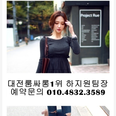
대
전
유
성
룸
사
롱