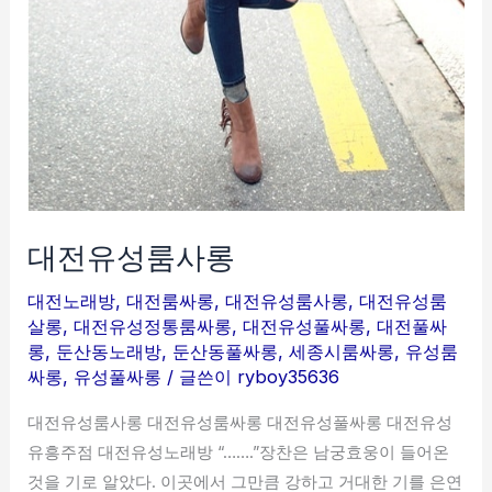
대전유성룸사롱
대전노래방
,
대전룸싸롱
,
대전유성룸사롱
,
대전유성룸
살롱
,
대전유성정통룸싸롱
,
대전유성풀싸롱
,
대전풀싸
롱
,
둔산동노래방
,
둔산동풀싸롱
,
세종시룸싸롱
,
유성룸
싸롱
,
유성풀싸롱
/ 글쓴이
ryboy35636
대전유성룸사롱 대전유성룸싸롱 대전유성풀싸롱 대전유성
유흥주점 대전유성노래방 “…….”장찬은 남궁효웅이 들어온
것을 기로 알았다. 이곳에서 그만큼 강하고 거대한 기를 은연