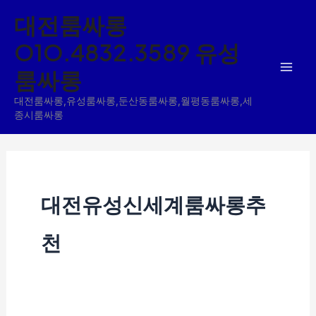
콘
대전룸싸롱
텐
O1O.4832.3589 유성
츠
룸싸롱
로
건
대전룸싸롱,유성룸싸롱,둔산동룸싸롱,월평동룸싸롱,세
너
종시룸싸롱
뛰
기
대전유성신세계룸싸롱추
천