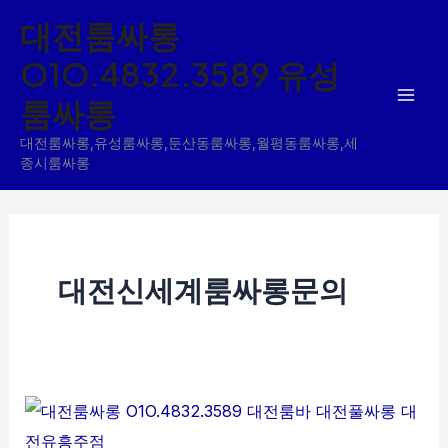
콘
대전룸싸롱
텐
O1O.4832.3589 유성
츠
룸싸롱
로
건
대전룸싸롱,유성룸싸롱,둔산동룸싸롱,월평동룸싸롱,세
너
종시룸싸롱
뛰
기
대전신세계룸싸롱문의
유
성