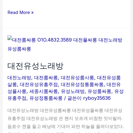
Read More »
대
전
유
대전유성노래방
성
노
대전노래방
,
대전룸싸롱
,
대전유성룸사롱
,
대전유성룸
래
살롱
,
대전유성유흥주점
,
대전유성정통룸싸롱
,
대전유
방
성풀사롱
,
세종시룸싸롱
,
유성노래방
,
유성룸싸롱
,
유성
유흥주점
,
유성정통룸싸롱
/ 글쓴이
ryboy35636
대전유성노래방 대전유성룸싸롱 대전유성풀싸롱 대전유성
유흥주점 대전유성노래방 은 왠지 모르게 비참한 맛이랄까.
음료수 캔을 들고 배낭에 기대어 파란 하늘을 올려다보았다.