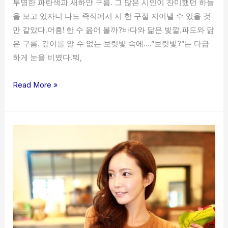
투명한 파란색과 새하얀 구름. 그 많은 시인이 찬미했던 하늘
을 보고 있자니 나도 즉석에서 시 한 구절 지어낼 수 있을 것
만 같았다.어흠! 한 수 읊어 볼까?바다와 닮은 빛깔.파도와 닮
은 구름. 깊이를 알 수 없는 보랏빛 속에….”보랏빛?”는 다급
하게 눈을 비볐다.뭐,
Read More »
대
전
풀
싸
롱