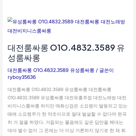
대
전
룸
대전룸싸롱 O1O.4832.3589 유
싸
롱
성룸싸롱
O1O.4832.3589
유
대전룸싸롱 O1O.4832.3589 유성룸싸롱
/ 글쓴이
ryboy35636
성
룸
대전룸싸롱 O1O.4832.3589 유성룸싸롱 대전룸싸롱
싸
O1O.4832.3589 유성룸싸롱 대전유흥주점 대전노래방 대전
롱
비지니스룸싸롱 하지만 매화신검은 소요령이 발동되고 있는
때에 소요령주가 한 약조이므로 절대 발설할 수 없다며 완곡
히 거 절을 하였다. 거듭되는 물음에도 같은 답만을 해대는
데야 별수 없이 그 문제는 더 이상 거론하지 않기로 한 채 회