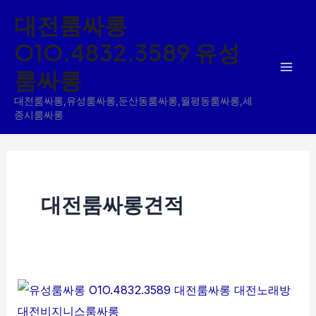
콘
대전룸싸롱
텐
O1O.4832.3589 유성
츠
룸싸롱
로
건
대전룸싸롱,유성룸싸롱,둔산동룸싸롱,월평동룸싸롱,세
너
종시룸싸롱
뛰
기
대전룸싸롱견적
대
전