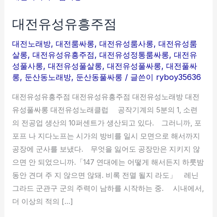
유
대전유성유흥주점
성
유
대전노래방
,
대전룸싸롱
,
대전유성룸사롱
,
대전유성룸
흥
살롱
,
대전유성유흥주점
,
대전유성정통룸싸롱
,
대전유
주
성풀사롱
,
대전유성풀살롱
,
대전유성풀싸롱
,
대전풀싸
점
롱
,
둔산동노래방
,
둔산동풀싸롱
/ 글쓴이
ryboy35636
대전유성유흥주점 대전유성유흥주점 대전유성노래방 대전
유성풀싸롱 대전유성노래클럽 공작기계의 5분의 1, 소련
의 전공업 생산의 10퍼센트가 생산되고 있다. 그러니까, 포
포프 나 지다노프는 시가의 방비를 일시 모면으로 해서까지
공장에 군사를 보냈다. 무엇을 잃어도 공장만은 지키지 않
으면 안 되었으니까.「147 연대에는 어떻게 해서든지 하룻밤
동안 견뎌 주 지 않으면 않돼. 비록 전멸 될지 라도」 레닌
그라드 군관구 군의 주력이 남하를 시작하는 중. 시내에서,
더 이상의 적의 […]