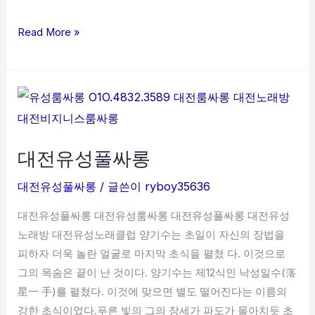
Read More »
대
전
유
대전유성풀싸롱
성
풀
대전유성풀싸롱
/ 글쓴이
ryboy35636
싸
롱
대전유성풀싸롱 대전유성룸싸롱 대전유성풀싸롱 대전유성
노래방 대전유성노래클럽 양기수는 초일이 자신의 장법을
피하자 더욱 놀란 얼굴로 마지막 초식을 펼쳤 다. 이것으로
그의 목숨은 끝이 난 것이다. 양기수는 제12식인 낙성일수(落
星一 手)를 펼쳤다. 이것에 맞으면 별도 떨어진다는 이름의
강한 초식이었다.푸른 빛의 그의 장세가 파도가 몰아치듯 초