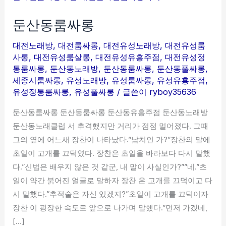
동
둔산동룸싸롱
룸
싸
대전노래방
,
대전룸싸롱
,
대전유성노래방
,
대전유성룸
롱
사롱
,
대전유성룸살롱
,
대전유성유흥주점
,
대전유성정
통룸싸롱
,
둔산동노래방
,
둔산동룸싸롱
,
둔산동풀싸롱
,
세종시룸싸롱
,
유성노래방
,
유성룸싸롱
,
유성유흥주점
,
유성정통룸싸롱
,
유성풀싸롱
/ 글쓴이
ryboy35636
둔산동룸싸롱 둔산동룸싸롱 둔산동유흥주점 둔산동노래방
둔산동노래클럽 서 추격했지만 거리가 점점 멀어졌다. 그때
그의 옆에 어느새 장찬이 나타났다.”납치인 가?”장찬의 말에
초일이 고개를 끄덕였다. 장찬은 초일을 바라보다 다시 말했
다.”신법은 배우지 않은 것 같군, 내 말이 사실인가?””네.”초
일이 약간 붉어진 얼굴로 말하자 장찬 은 고개를 끄덕이고 다
시 말했다.”추적술은 자신 있겠지?”초일이 고개를 끄덕이자
장찬 이 굉장한 속도로 앞으로 나가며 말했다.”먼저 가겠네,
[…]