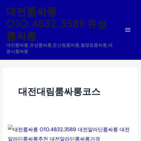
콘
대전룸싸롱
텐
O1O.4832.3589 유성
츠
룸싸롱
로
건
대전룸싸롱,유성룸싸롱,둔산동룸싸롱,월평동룸싸롱,세
너
종시룸싸롱
뛰
기
대전대림룸싸롱코스
둔
산