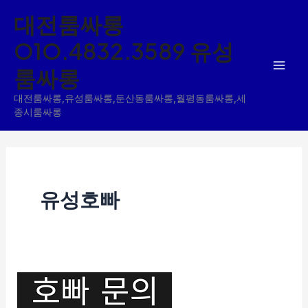
콘
대전룸싸롱
텐
O1O.4832.3589 유성
츠
룸싸롱
로
건
대전룸싸롱,유성룸싸롱,둔산동룸싸롱,월평동룸싸롱,세
너
종시룸싸롱
뛰
기
유성호빠
둔
산